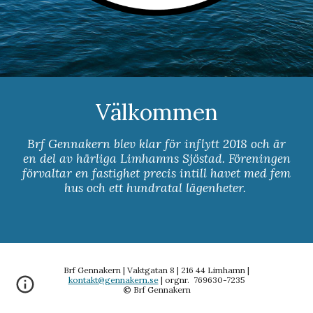
Välkommen
Brf Gennakern blev klar för inflytt 2018 och är
en del av härliga Limhamns Sjöstad. Föreningen
förvaltar en fastighet precis intill havet med fem
hus och ett hundratal lägenheter.
Brf Gennakern | Vaktgatan 8 | 216 44 Limhamn |
kontakt@gennakern.se
| orgnr. 769630-7235
©
Brf Gennakern