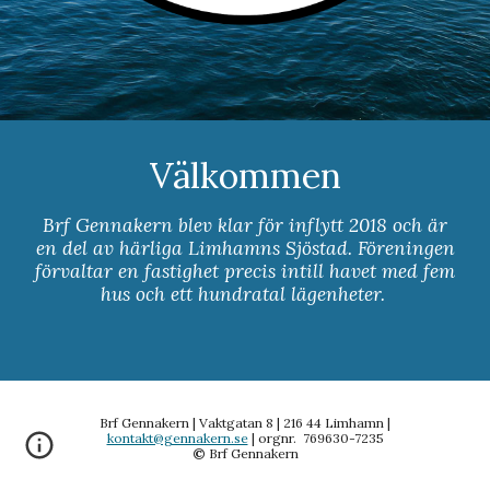
Välkommen
Brf Gennakern blev klar för inflytt 2018 och är
en del av härliga Limhamns Sjöstad. Föreningen
förvaltar en fastighet precis intill havet med fem
hus och ett hundratal lägenheter.
Brf Gennakern | Vaktgatan 8 | 216 44 Limhamn |
kontakt@gennakern.se
| orgnr. 769630-7235
©
Brf Gennakern